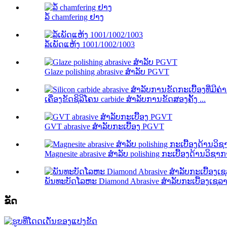
ລໍ້ chamfering ຢາງ
ລໍ້ເພັດແຫ້ງ 1001/1002/1003
Glaze polishing abrasive ສໍາລັບ PGVT
ເຄື່ອງຂັດຊິລິໂຄນ carbide ສໍາລັບການຂັດສອງຄັ້ງ ...
GVT abrasive ສໍາລັບກະເບື້ອງ PGVT
Magnesite abrasive ສໍາລັບ polishing ກະເບື້ອງດ້ານວິຊາ
ພັນທະບັດໂລຫະ Diamond Abrasive ສໍາລັບກະເບື້ອງເຊລ
ຂັດ