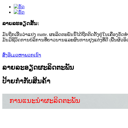
ລາຍ​ລະ​ອຽດ​ສັ້ນ​:
ມັນຖືກເອີ້ນວ່າແປງ matte. ຜະລິດຕະພັນນີ້ໄດ້ຖືກຕິດຕັ້ງຢູ່ໃນເຄື່ອງຂ
ມັນມີຊີວິດການບໍລິການທີ່ຍາວນານແລະຜົນການປຸງແຕ່ງທີ່ດີ (ພື້ນຜິວ
ສົ່ງອີເມວຫາພວກເຮົາ
ລາຍລະອຽດຜະລິດຕະພັນ
ປ້າຍກຳກັບສິນຄ້າ
ການແນະນໍາຜະລິດຕະພັນ