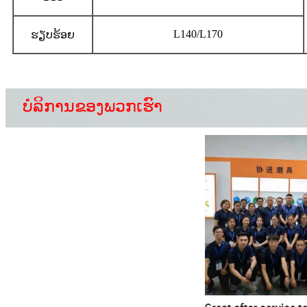
L140/L170
ຮຽບຮ້ອຍ
ບໍລິການຂອງພວກເຮົາ