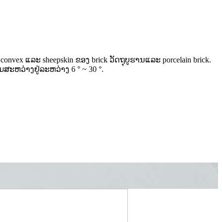
 convex ແລະ sheepskin ຂອງ brick ວັດຖຸບູຮານແລະ porcelain brick.
ສະຫວ່າງຢູ່ລະຫວ່າງ 6 ° ~ 30 °.