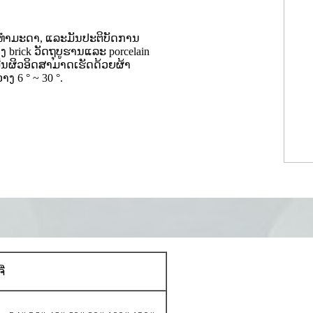
ງຂັດທໍາມະດາ, ແລະມັນປະຕິບັດການ
ງ brick ວັດຖຸບູຮານແລະ porcelain
ພື້ນຜິວອິດສາມາດເຮັດດ້ວຍຜ້າ
ງ 6 ° ~ 30 °.
ຈີ່