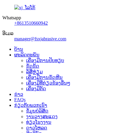
Whatsapp
+8613510660942
ອີເມລ
manager@fsxjabrasive.com
ບ້ານ
ຜະລິດຕະພັນ
ເຄື່ອງມືການປັບທຽບ
ຂັດຂັດ
ລໍ້ສີ່ຫຼ່ຽມ
ເຄື່ອງ​ມື​ການ​ຂັດ​ຫີນ​
ເຄື່ອງມືທີ່ກ່ຽວຂ້ອງອື່ນໆ
ເຄື່ອງມືຕັດ
ຂ່າວ
FAQs
ກ່ຽວກັບພວກເຮົາ
ຂໍ້ມູນບໍລິສັດ
ງານວາງສະແດງ
ທ່ຽວໂຮງງານ
ດາວໂຫລດ