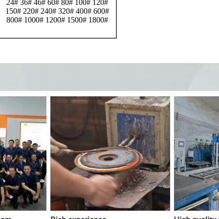
24# 36# 46# 60# 80# 100# 120#
150# 220# 240# 320# 400# 600#
800# 1000# 1200# 1500# 1800#