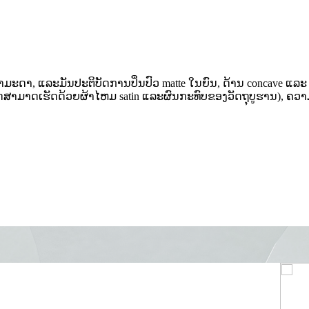
ັດທໍາມະດາ, ແລະມັນປະຕິບັດການປິ່ນປົວ matte ໃນຍົນ, ດ້ານ concave ແລະ
ອິດສາມາດເຮັດດ້ວຍຜ້າໄຫມ satin ແລະຜົນກະທົບຂອງວັດຖຸບູຮານ), ຄວາມ