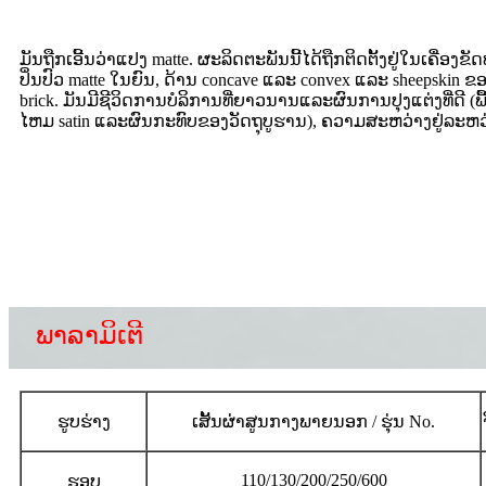
ມັນຖືກເອີ້ນວ່າແປງ matte. ຜະລິດຕະພັນນີ້ໄດ້ຖືກຕິດຕັ້ງຢູ່ໃນເຄື່ອ
ປິ່ນປົວ matte ໃນຍົນ, ດ້ານ concave ແລະ convex ແລະ sheepskin ຂອ
brick. ມັນມີຊີວິດການບໍລິການທີ່ຍາວນານແລະຜົນການປຸງແຕ່ງທີ່ດີ (
ໄຫມ satin ແລະຜົນກະທົບຂອງວັດຖຸບູຮານ), ຄວາມສະຫວ່າງຢູ່ລະຫວ່າ
ພາລາມິເຕີ
ຮູບຮ່າງ
ເສັ້ນຜ່າສູນກາງພາຍນອກ / ຮຸ່ນ No.
110/130/200/250/600
ຮອບ