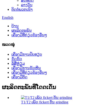
ສິດທິບັດ
ລາງວັນ
ຕິດຕໍ່ພວກເຮົາ
English
ບ້ານ
ຜະລິດຕະພັນ
ເຄື່ອງມືທີ່ກ່ຽວຂ້ອງອື່ນໆ
ໝວດໝູ່
ເຄື່ອງມືການປັບທຽບ
ຂັດຂັດ
ລໍ້ສີ່ຫຼ່ຽມ
ເຄື່ອງ​ມື​ການ​ຂັດ​ຫີນ​
ເຄື່ອງມືທີ່ກ່ຽວຂ້ອງອື່ນໆ
ເຄື່ອງມືຕັດ
ຜະລິດຕະພັນທີ່ໂດດເດັ່ນ
T1/T2 ເພັດ fickert ຕັນ grinding