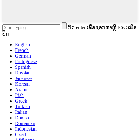
ກົດ enter ເພື່ອຊອກຫາຫຼື ESC ເພື່ອ
ປິດ
English
French
German
Portuguese
Spanish
Russian
Japanese
Korean
Arabic
Irish
Greek
Turkish
Italian
Danish
Romanian
Indonesian
Czech