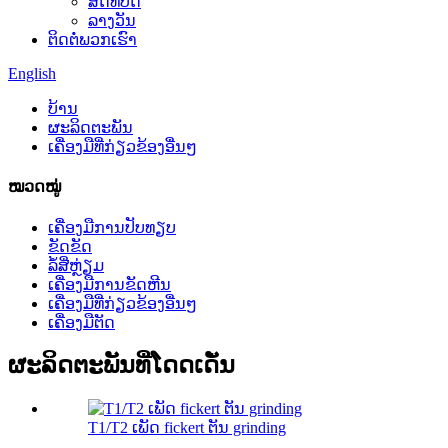
ສິດທິບັດ
ລາງວັນ
ຕິດຕໍ່ພວກເຮົາ
English
ບ້ານ
ຜະລິດຕະພັນ
ເຄື່ອງມືທີ່ກ່ຽວຂ້ອງອື່ນໆ
ໝວດໝູ່
ເຄື່ອງມືການປັບທຽບ
ຂັດຂັດ
ລໍ້ສີ່ຫຼ່ຽມ
ເຄື່ອງ​ມື​ການ​ຂັດ​ຫີນ​
ເຄື່ອງມືທີ່ກ່ຽວຂ້ອງອື່ນໆ
ເຄື່ອງມືຕັດ
ຜະລິດຕະພັນທີ່ໂດດເດັ່ນ
T1/T2 ເພັດ fickert ຕັນ grinding