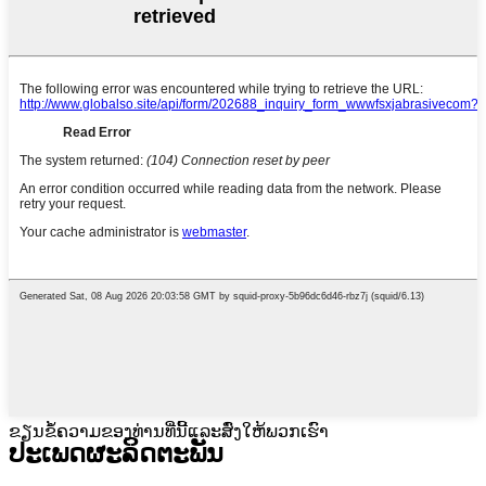
ຂຽນຂໍ້ຄວາມຂອງທ່ານທີ່ນີ້ແລະສົ່ງໃຫ້ພວກເຮົາ
ປະເພດຜະລິດຕະພັນ