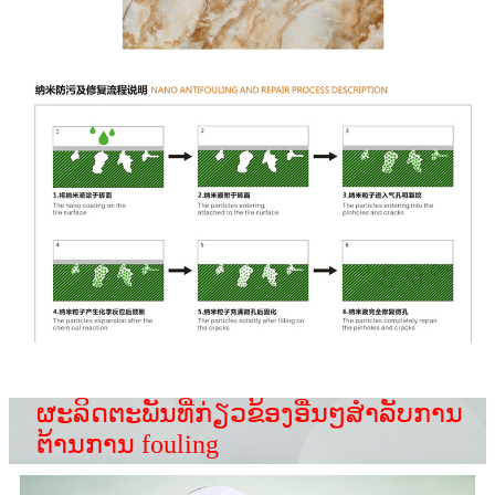
ຜະລິດຕະພັນທີ່ກ່ຽວຂ້ອງອື່ນໆສໍາລັບການ
ຕ້ານການ fouling