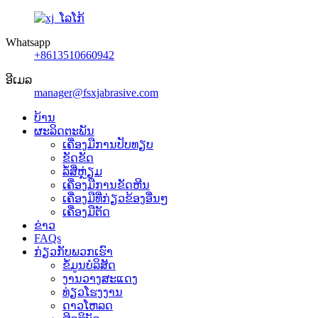
Whatsapp
+8613510660942
ອີເມລ
manager@fsxjabrasive.com
ບ້ານ
ຜະລິດຕະພັນ
ເຄື່ອງມືການປັບທຽບ
ຂັດຂັດ
ລໍ້ສີ່ຫຼ່ຽມ
ເຄື່ອງ​ມື​ການ​ຂັດ​ຫີນ​
ເຄື່ອງມືທີ່ກ່ຽວຂ້ອງອື່ນໆ
ເຄື່ອງມືຕັດ
ຂ່າວ
FAQs
ກ່ຽວກັບພວກເຮົາ
ຂໍ້ມູນບໍລິສັດ
ງານວາງສະແດງ
ທ່ຽວໂຮງງານ
ດາວໂຫລດ