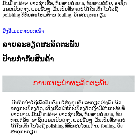
ມັນມີ mildew ຍາວຊໍາເຮື້ອ, ທົນທານຕໍ່ stain, ທົນທານຕໍ່ພັຍ, ອາຊິດ
ແລະເປັນດ່າງ, ແລະອື່ນໆ, ມັນເປັນທີ່ຂາດບໍ່ໄດ້ໃນເຕັກໂນໂລຊີ
polishing ທີ່ທັນສະໄຫມຕ້ານ fouling. ວັດສະດຸກະກຽມ.
ສົ່ງອີເມວຫາພວກເຮົາ
ລາຍລະອຽດຜະລິດຕະພັນ
ປ້າຍກຳກັບສິນຄ້າ
ການແນະນໍາຜະລິດຕະພັນ
ມັນຖືກນໍາໃຊ້ເພື່ອຕື່ມຂໍ້ມູນໃສ່ຮູຂຸມຂົນລະອຽດເທິງພື້ນຜິວ
ຂອງກະເບື້ອງຂັດ, ເຊິ່ງເຮັດໃຫ້ກະເບື້ອງຂັດເງົາມີຜົນກະທົບທີ່
ຍາວນານ. ມັນມີ mildew ຍາວຊໍາເຮື້ອ, ທົນທານຕໍ່ stain, ທົນ
ທານຕໍ່ພັຍ, ອາຊິດແລະເປັນດ່າງ, ແລະອື່ນໆ, ມັນເປັນທີ່ຂາດບໍ່
ໄດ້ໃນເຕັກໂນໂລຊີ polishing ທີ່ທັນສະໄຫມຕ້ານ fouling. ວັດ
ສະດຸກະກຽມ.