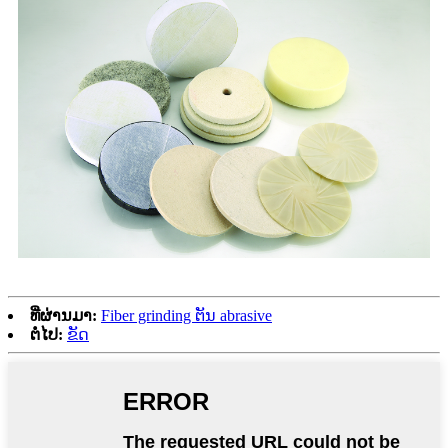
ທີ່ຜ່ານມາ:
Fiber grinding ຕັນ abrasive
ຕໍ່ໄປ:
ຂັດ