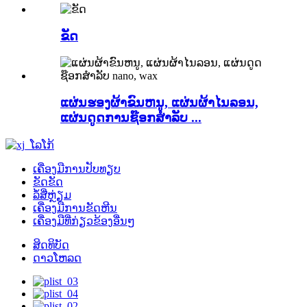
ຂັດ
ແຜ່ນຮອງຜ້າຂົນຫນູ, ແຜ່ນຜ້າໄນລອນ,
ແຜ່ນດູດການຊ໊ອກສໍາລັບ ...
ເຄື່ອງມືການປັບທຽບ
ຂັດຂັດ
ລໍ້ສີ່ຫຼ່ຽມ
ເຄື່ອງ​ມື​ການ​ຂັດ​ຫີນ​
ເຄື່ອງມືທີ່ກ່ຽວຂ້ອງອື່ນໆ
ສິດທິບັດ
ດາວໂຫລດ