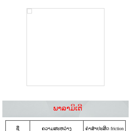
ພາລາມິເຕີ
ຊື່
ຄວາມສະຫວ່າງ
ຄ່າສໍາປະສິດ friction