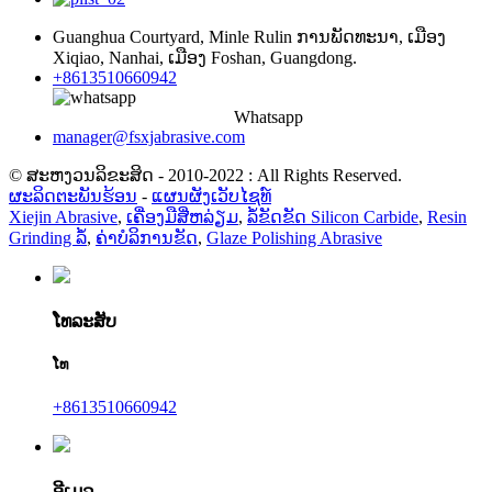
Guanghua Courtyard​, Minle Rulin ການ​ພັດ​ທະ​ນາ​, ເມືອງ
Xiqiao​, Nanhai​, ເມືອງ Foshan​, Guangdong​.
+8613510660942
Whatsapp
manager@fsxjabrasive.com
© ສະຫງວນລິຂະສິດ - 2010-2022 : All Rights Reserved.
ຜະລິດຕະພັນຮ້ອນ
-
ແຜນຜັງເວັບໄຊທ໌
Xiejin Abrasive
,
ເຄື່ອງມືສີ່ຫລ່ຽມ
,
ລໍ້ຂັດຂັດ Silicon Carbide
,
Resin
Grinding ລໍ້
,
ຄ່າບໍລິການຂັດ
,
Glaze Polishing Abrasive
ໂທລະສັບ
ໂທ
+8613510660942
ອີເມລ