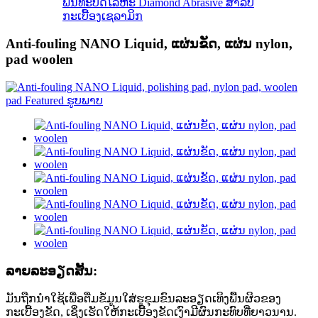
ພັນທະບັດໂລຫະ Diamond Abrasive ສໍາລັບ
ກະເບື້ອງເຊລາມິກ
Anti-fouling NANO Liquid, ແຜ່ນຂັດ, ແຜ່ນ nylon,
pad woolen
ລາຍ​ລະ​ອຽດ​ສັ້ນ​:
ມັນຖືກນໍາໃຊ້ເພື່ອຕື່ມຂໍ້ມູນໃສ່ຮູຂຸມຂົນລະອຽດເທິງພື້ນຜິວຂອງ
ກະເບື້ອງຂັດ, ເຊິ່ງເຮັດໃຫ້ກະເບື້ອງຂັດເງົາມີຜົນກະທົບທີ່ຍາວນານ.