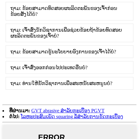
ຖາມ: ຂ້ອຍສາມາດທົດສອບຜະລິດຕະພັນຂອງເຈົ້າກ່ອນ
ຂ້ອຍສັ່ງໄດ້ບໍ?
ຖາມ: ເຈົ້າສົ່ງນັກວິຊາການເພື່ອຊ່ວຍຂ້ອຍຖ້າຂ້ອຍທົດສອບ
ຜະລິດຕະພັນຂອງເຈົ້າບໍ?
ຖາມ: ຂ້ອຍສາມາດຮູ້ນະໂຍບາຍອົງການຂອງເຈົ້າໄດ້ບໍ?
ຖາມ: ເຈົ້າສົ່ງອອກກ່ອນໄປປະເທດອື່ນບໍ?
ຖາມ: ທ່ານໃຫ້ນັກວິຊາການເພື່ອສະຫນັບສະຫນູນບໍ?
ທີ່ຜ່ານມາ:
GVT abrasive ສໍາລັບກະເບື້ອງ PGVT
ຕໍ່ໄປ:
ໂລຫະປະສົມເພັດ squaring ລໍ້ສໍາລັບການຂັດກະເບື້ອງ