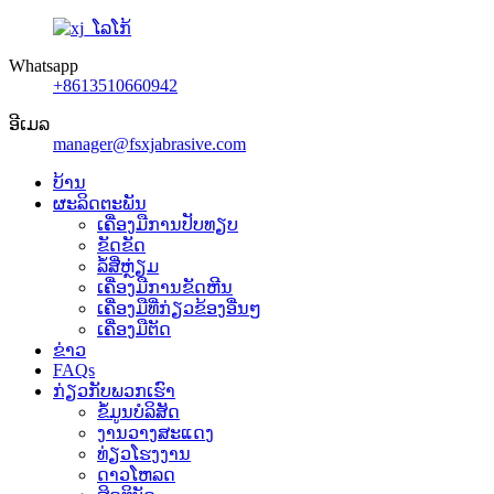
Whatsapp
+8613510660942
ອີເມລ
manager@fsxjabrasive.com
ບ້ານ
ຜະລິດຕະພັນ
ເຄື່ອງມືການປັບທຽບ
ຂັດຂັດ
ລໍ້ສີ່ຫຼ່ຽມ
ເຄື່ອງ​ມື​ການ​ຂັດ​ຫີນ​
ເຄື່ອງມືທີ່ກ່ຽວຂ້ອງອື່ນໆ
ເຄື່ອງມືຕັດ
ຂ່າວ
FAQs
ກ່ຽວກັບພວກເຮົາ
ຂໍ້ມູນບໍລິສັດ
ງານວາງສະແດງ
ທ່ຽວໂຮງງານ
ດາວໂຫລດ