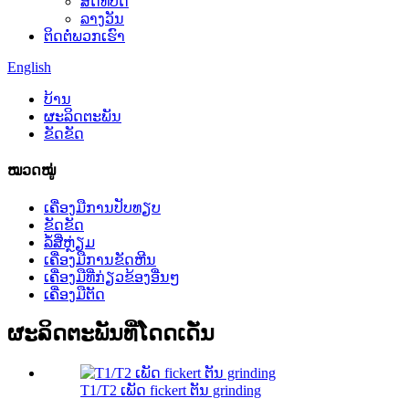
ສິດທິບັດ
ລາງວັນ
ຕິດຕໍ່ພວກເຮົາ
English
ບ້ານ
ຜະລິດຕະພັນ
ຂັດຂັດ
ໝວດໝູ່
ເຄື່ອງມືການປັບທຽບ
ຂັດຂັດ
ລໍ້ສີ່ຫຼ່ຽມ
ເຄື່ອງ​ມື​ການ​ຂັດ​ຫີນ​
ເຄື່ອງມືທີ່ກ່ຽວຂ້ອງອື່ນໆ
ເຄື່ອງມືຕັດ
ຜະລິດຕະພັນທີ່ໂດດເດັ່ນ
T1/T2 ເພັດ fickert ຕັນ grinding