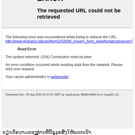
ຂຽນຂໍ້ຄວາມຂອງທ່ານທີ່ນີ້ແລະສົ່ງໃຫ້ພວກເຮົາ