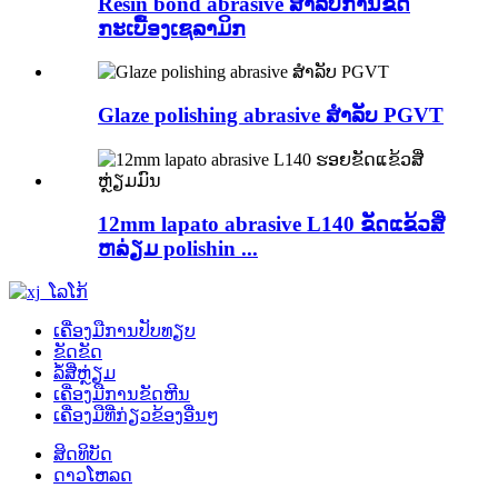
Resin bond abrasive ສໍາລັບການຂັດ
ກະເບື້ອງເຊລາມິກ
Glaze polishing abrasive ສໍາລັບ PGVT
12mm lapato abrasive L140 ຂັດແຂ້ວສີ່
ຫລ່ຽມ polishin ...
ເຄື່ອງມືການປັບທຽບ
ຂັດຂັດ
ລໍ້ສີ່ຫຼ່ຽມ
ເຄື່ອງ​ມື​ການ​ຂັດ​ຫີນ​
ເຄື່ອງມືທີ່ກ່ຽວຂ້ອງອື່ນໆ
ສິດທິບັດ
ດາວໂຫລດ