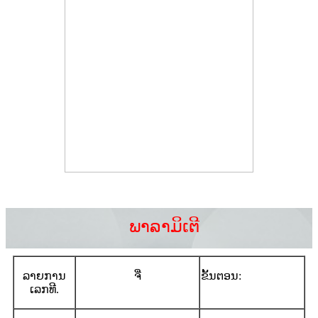
ພາລາມິເຕີ
ລາຍການ
ຈີ່
ຂັ້ນຕອນ:
ເລກທີ.