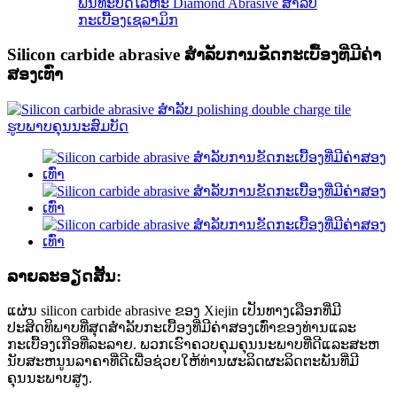
ພັນທະບັດໂລຫະ Diamond Abrasive ສໍາລັບ
ກະເບື້ອງເຊລາມິກ
Silicon carbide abrasive ສໍາລັບການຂັດກະເບື້ອງທີ່ມີຄ່າ
ສອງເທົ່າ
ລາຍ​ລະ​ອຽດ​ສັ້ນ​:
ແຜ່ນ silicon carbide abrasive ຂອງ Xiejin ເປັນທາງເລືອກທີ່ມີ
ປະສິດທິພາບທີ່ສຸດສໍາລັບກະເບື້ອງທີ່ມີຄ່າສອງເທົ່າຂອງທ່ານແລະ
ກະເບື້ອງເກືອທີ່ລະລາຍ. ພວກເຮົາຄວບຄຸມຄຸນນະພາບທີ່ດີແລະສະຫ
ນັບສະຫນູນລາຄາທີ່ດີເພື່ອຊ່ວຍໃຫ້ທ່ານຜະລິດຜະລິດຕະພັນທີ່ມີ
ຄຸນນະພາບສູງ.