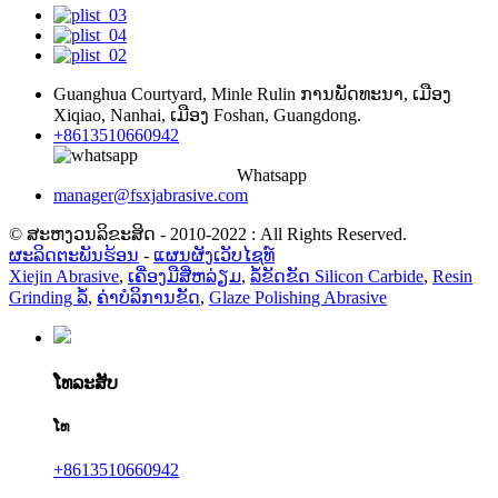
Guanghua Courtyard​, Minle Rulin ການ​ພັດ​ທະ​ນາ​, ເມືອງ
Xiqiao​, Nanhai​, ເມືອງ Foshan​, Guangdong​.
+8613510660942
Whatsapp
manager@fsxjabrasive.com
© ສະຫງວນລິຂະສິດ - 2010-2022 : All Rights Reserved.
ຜະລິດຕະພັນຮ້ອນ
-
ແຜນຜັງເວັບໄຊທ໌
Xiejin Abrasive
,
ເຄື່ອງມືສີ່ຫລ່ຽມ
,
ລໍ້ຂັດຂັດ Silicon Carbide
,
Resin
Grinding ລໍ້
,
ຄ່າບໍລິການຂັດ
,
Glaze Polishing Abrasive
ໂທລະສັບ
ໂທ
+8613510660942