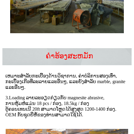
ຄໍາຮ້ອງສະຫມັກ
ເຫມາະສໍາລັບກະເບື້ອງດ້ານວິຊາການ, ຄ່າບໍລິການສອງເທົ່າ,
ກະເບື້ອງເກືອທີ່ລະລາຍແລະອື່ນໆ, ແລະຍັງສໍາລັບ marble, granite
ແລະອື່ນໆ.
3.Loading ລາຍລະອຽດກ່ຽວກັບ magnesite abrasive,
ການຫຸ້ມຫໍ່ແມ່ນ 18 pcs / ກ່ອງ, 18.5kg / ກ່ອງ
ຕູ້ຄອນເທນເນີ 20ft ສາມາດໂຫຼດໄດ້ສູງສຸດ 1200-1400 ກ່ອງ.
OEM ກັບຊຸດຍີ່ຫໍ້ຂອງທ່ານສາມາດໃຊ້ໄດ້.