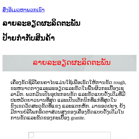
ສົ່ງອີເມວຫາພວກເຮົາ
ລາຍລະອຽດຜະລິດຕະພັນ
ປ້າຍກຳກັບສິນຄ້າ
ລາຍ​ລະ​ອຽດ​ຜະ​ລິດ​ຕະ​ພັນ​
ເຄື່ອງຂັດຊິລິໂຄນຄາໄບແມ່ນໃຊ້ເພື່ອເຮັດໃຫ້ການຂັດ rough,
ຂະຫນາດກາງແລະລະອຽດແລະຂັດໃນພື້ນຜິວກະເບື້ອງເຊ
ລາມິກ. ພວກມັນເປັນອຸປະກອນຂັດ ແລະຂັດແບບດັ້ງເດີມທີ່ມີ
ປະຫວັດຍາວນານທີ່ສຸດ ແລະເປັນເຕັກນິກທີ່ແກ່ທີ່ສຸດໃນ
ຂົງເຂດວັດສະດຸຂັດທີ່ແຂງ ແລະແຕກຫັກ. ມາຮອດປະຈຸ, ຍັງ
ມີການບໍລິໂພກອັດຕາສ່ວນສູງຂອງເຄື່ອງຂັດແບບດັ້ງເດີມໃນ
ການຂັດແລະຂັດຂອງກະເບື້ອງ granite.