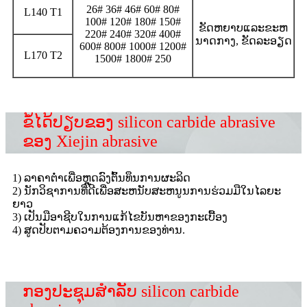
26# 36# 46# 60# 80#
L140 T1
100# 120# 180# 150#
ຂັດຫຍາບແລະຂະຫ
220# 240# 320# 400#
ນາດກາງ, ຂັດລະອຽດ
600# 800# 1000# 1200#
L170 T2
1500# 1800# 250
ຂໍ້ໄດ້ປຽບຂອງ silicon carbide abrasive
ຂອງ Xiejin abrasive
1​) ລາ​ຄາ​ຕ​່​ໍ​າ​ເພື່ອ​ຫຼຸດ​ລົງ​ຕົ້ນ​ທຶນ​ການ​ຜະ​ລິດ​
2) ນັກວິຊາການທີ່ດີເພື່ອສະຫນັບສະຫນູນການຮ່ວມມືໃນໄລຍະ
ຍາວ
3​) ເປັນ​ມື​ອາ​ຊີບ​ໃນ​ການ​ແກ້​ໄຂ​ບັນ​ຫາ​ຂອງ​ກະ​ເບື້ອງ​
4​) ສູດ​ປັບ​ຕາມ​ຄວາມ​ຕ້ອງ​ການ​ຂອງ​ທ່ານ​.
ກອງປະຊຸມສໍາລັບ silicon carbide