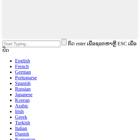
ກົດ enter ເພື່ອຊອກຫາຫຼື ESC ເພື່ອ
ປິດ
English
French
German
Portuguese
Spanish
Russian
Japanese
Korean
Arabic
Irish
Greek
Turkish
Italian
Danish
Romanian