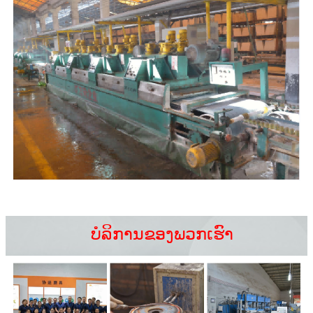
ບໍລິການຂອງພວກເຮົາ