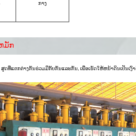
3
ກາງ
ຫມັກ​
ູດທີ່ແຕກຕ່າງກັນຮ່ວມມືກັບກັນແລະກັນ, ເພື່ອເຮັດໃຫ້ຫນ້າດິນເປັນເງ