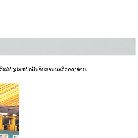
ົາດີແຕ່ຍັງປະຫຍັດຕົ້ນທຶນການຜະລິດຂອງທ່ານ.