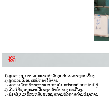
ຂໍ້ດີ
1​) ສູດ​ຕ່າງໆ​, ການ​ອອກ​ແບບ​ສໍາ​ລັບ​ທຸກ​ປະ​ເພດ​ຂອງ​ກະ​ເບື້ອງ​.
2​) ສູດ​ລວມ​ເພື່ອ​ປະ​ຫຍັດ​ຄ່າ​ໃຊ້​ຈ່າຍ​.
3​) ສູດ​ການ​ໂຍກ​ຍ້າຍ​ຫຼາຍ​ແລະ​ການ​ໂຍກ​ຍ້າຍ​ຫນ້ອຍ​ແມ່ນ​ມີ​ຢູ່​.
4) ເຮັດໃຫ້ຄຸນນະພາບດີຂອງຫນ້າດິນຂອງກະເບື້ອງ.
5) ມືອາຊີບ 20 ປີສະຫນັບສະຫນູນການບໍລິການດ້ານວິຊາການ.