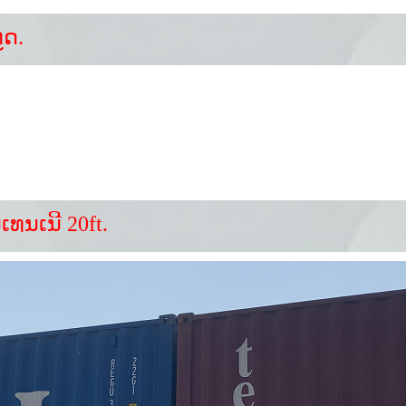
ຼດ.
ເທນເນີ 20ft.