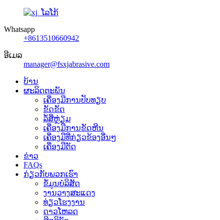
Whatsapp
+8613510660942
ອີເມລ
manager@fsxjabrasive.com
ບ້ານ
ຜະລິດຕະພັນ
ເຄື່ອງມືການປັບທຽບ
ຂັດຂັດ
ລໍ້ສີ່ຫຼ່ຽມ
ເຄື່ອງ​ມື​ການ​ຂັດ​ຫີນ​
ເຄື່ອງມືທີ່ກ່ຽວຂ້ອງອື່ນໆ
ເຄື່ອງມືຕັດ
ຂ່າວ
FAQs
ກ່ຽວກັບພວກເຮົາ
ຂໍ້ມູນບໍລິສັດ
ງານວາງສະແດງ
ທ່ຽວໂຮງງານ
ດາວໂຫລດ