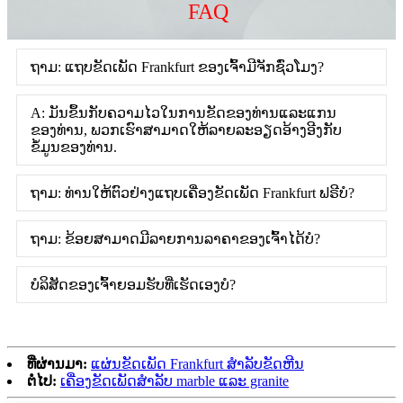
FAQ
ຖາມ: ແຖບຂັດເພັດ Frankfurt ຂອງເຈົ້າມີຈັກຊົ່ວໂມງ?
A: ມັນຂຶ້ນກັບຄວາມໄວໃນການຂັດຂອງທ່ານແລະແກນ
ຂອງທ່ານ, ພວກເຮົາສາມາດໃຫ້ລາຍລະອຽດອ້າງອີງກັບ
ຂໍ້ມູນຂອງທ່ານ.
ຖາມ: ທ່ານໃຫ້ຕົວຢ່າງແຖບເຄື່ອງຂັດເພັດ Frankfurt ຟຣີບໍ?
ຖາມ: ຂ້ອຍສາມາດມີລາຍການລາຄາຂອງເຈົ້າໄດ້ບໍ?
ບໍລິສັດຂອງເຈົ້າຍອມຮັບທີ່ເຮັດເອງບໍ?
ທີ່ຜ່ານມາ:
ແຜ່ນຂັດເພັດ Frankfurt ສໍາລັບຂັດຫີນ
ຕໍ່ໄປ:
ເຄື່ອງຂັດເພັດສໍາລັບ marble ແລະ granite