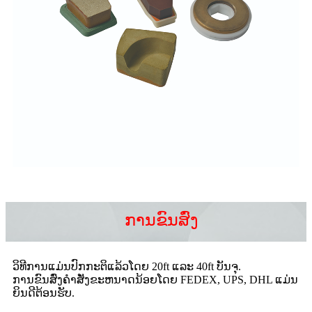
ການຂົນສົ່ງ
ວິທີການແມ່ນປົກກະຕິແລ້ວໂດຍ 20ft ແລະ 40ft ບັນຈຸ.
ການຂົນສົ່ງຄໍາສັ່ງຂະຫນາດນ້ອຍໂດຍ FEDEX, UPS, DHL ແມ່ນ
ຍິນດີຕ້ອນຮັບ.