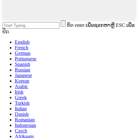
ກົດ enter ເພື່ອຊອກຫາຫຼື ESC ເພື່ອ
ປິດ
English
French
German
Portuguese
Spanish
Russian
Japanese
Korean
Arabic
Irish
Greek
Turkish
Italian
Danish
Romanian
Indonesian
Czech
Afrikaans