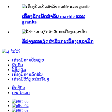
ເຄື່ອງຂັດເພັດສໍາລັບ marble ແລະ
granite
ລໍ້ຢາງລະອຽດສໍາລັບກະເບື້ອງເຊລາມິກ
ເຄື່ອງມືການປັບທຽບ
ຂັດຂັດ
ລໍ້ສີ່ຫຼ່ຽມ
ເຄື່ອງ​ມື​ການ​ຂັດ​ຫີນ​
ເຄື່ອງມືທີ່ກ່ຽວຂ້ອງອື່ນໆ
ສິດທິບັດ
ດາວໂຫລດ