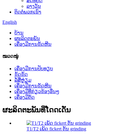
ສິດທິບັດ
ລາງວັນ
ຕິດຕໍ່ພວກເຮົາ
English
ບ້ານ
ຜະລິດຕະພັນ
ເຄື່ອງ​ມື​ການ​ຂັດ​ຫີນ​
ໝວດໝູ່
ເຄື່ອງມືການປັບທຽບ
ຂັດຂັດ
ລໍ້ສີ່ຫຼ່ຽມ
ເຄື່ອງ​ມື​ການ​ຂັດ​ຫີນ​
ເຄື່ອງມືທີ່ກ່ຽວຂ້ອງອື່ນໆ
ເຄື່ອງມືຕັດ
ຜະລິດຕະພັນທີ່ໂດດເດັ່ນ
T1/T2 ເພັດ fickert ຕັນ grinding