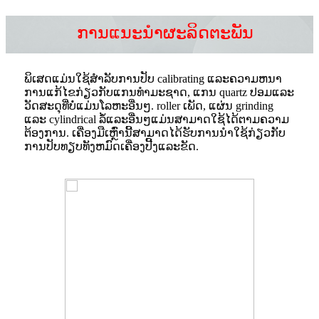
ການແນະນໍາຜະລິດຕະພັນ
ພິເສດແມ່ນໃຊ້ສໍາລັບການປັບ calibrating ແລະຄວາມຫນາ
ການແກ້ໄຂກ່ຽວກັບແກນທໍາມະຊາດ, ແກນ quartz ປອມແລະ
ວັດສະດຸທີ່ບໍ່ແມ່ນໂລຫະອື່ນໆ. roller ເພັດ, ແຜ່ນ grinding
ແລະ cylindrical ລໍ້ແລະອື່ນໆແມ່ນສາມາດໃຊ້ໄດ້ຕາມຄວາມ
ຕ້ອງການ. ເຄື່ອງ​ມື​ເຫຼົ່າ​ນີ້​ສາ​ມາດ​ໄດ້​ຮັບ​ການ​ນໍາ​ໃຊ້​ກ່ຽວ​ກັບ​
ການ​ປັບ​ທຽບ​ທັງ​ຫມົດ​ເຄື່ອງ​ປີ້ງ​ແລະ​ຂັດ​.