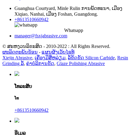
Guanghua Courtyard​, Minle Rulin ການ​ພັດ​ທະ​ນາ​, ເມືອງ
Xiqiao​, Nanhai​, ເມືອງ Foshan​, Guangdong​.
+8613510660942
Whatsapp
manager@fsxjabrasive.com
© ສະຫງວນລິຂະສິດ - 2010-2022 : All Rights Reserved.
ຜະລິດຕະພັນຮ້ອນ
-
ແຜນຜັງເວັບໄຊທ໌
Xiejin Abrasive
,
ເຄື່ອງມືສີ່ຫລ່ຽມ
,
ລໍ້ຂັດຂັດ Silicon Carbide
,
Resin
Grinding ລໍ້
,
ຄ່າບໍລິການຂັດ
,
Glaze Polishing Abrasive
ໂທລະສັບ
ໂທ
+8613510660942
ອີເມລ