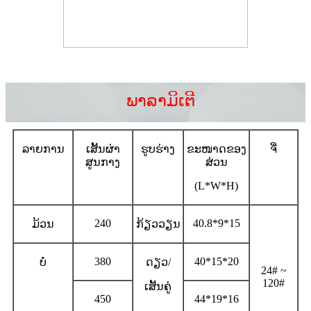
ພາລາມິເຕີ
ລາຍການ
ເສັ້ນຜ່າ
ຮູບຮ່າງ
ຂະໜາດຂອງ
ຈີ່
ສູນກາງ
ສ່ວນ
(L*W*H)
240
40.8*9*15
ມ້ວນ
ກ້ຽວວຽນ
380
40*15*20
ບໍ່
ດຽວ/
24# ~
120#
ເສັ້ນຄູ່
450
44*19*16