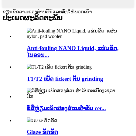
ຂຽນຂໍ້ຄວາມຂອງທ່ານທີ່ນີ້ແລະສົ່ງໃຫ້ພວກເຮົາ
ປະເພດຜະລິດຕະພັນ
Anti-fouling NANO Liquid, ແຜ່ນຂັດ,
ໄນລອນ...
T1/T2 ເພັດ fickert ຕັນ grinding
ລໍ້ສີ່ຫຼ່ຽມເພັດສອງສ່ວນສຳລັບ cer...
Glaze ຂັດຂັດ