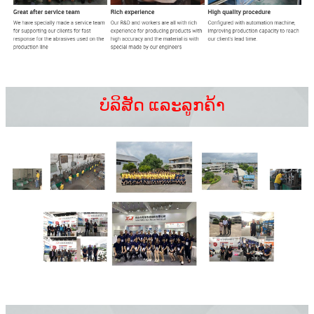
ບໍລິສັດ ແລະລູກຄ້າ