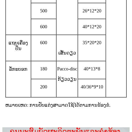
500
26*12*20
600
40*12*20
600
35*20*20
ແຖບເຄື່ອງ
ປັ່ນ
ເສັ້ນດຽວ
180
Pacco-disc
40*13*8
ລໍ້ກະບອກ
ກ້ຽວວຽນ
200
40/36*9*10
ຫມາຍເຫດ: ການປັບແຕ່ງສາມາດໃຊ້ໄດ້ຕາມການຮ້ອງຂໍ.
ຄຸນ​ນະ​ສົມ​ບັດ​ຜະ​ລິດ​ຕະ​ພັນ​ແລະ​ຄໍາ​ຮ້ອງ​