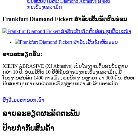
ພັນທະບັດໂລຫະ Diamond Abrasive ສໍາລັບ
ກະເບື້ອງເຊລາມິກ
Frankfurt Diamond Fickert ສໍາລັບເສັ້ນຂັດຫິນອ່ອນ
ລາຍ​ລະ​ອຽດ​ສັ້ນ​:
XIEJIN ABRASIVE (XJ Abrasive) ເປັນໂຮງງານຕົ້ນສະບັບຫຼາຍ
ກວ່າ 10 ປີ, ຮ່ວມມືກັບ 10 ຍີ່ຫໍ້ຊັ້ນນໍາຂອງກະເບື້ອງເຊລາມິກ, ມີ
ໂຮງງານຜະລິດ 1400 ຕາແມັດ, ພະນັກງານຫຼາຍກວ່າ 300 ຄົນ, ສະຫ
ນັບສະຫນູນການຜະລິດກະເບື້ອງຫຼາຍກວ່າ 40 ລ້ານຕາແມັດ.
ສົ່ງອີເມວຫາພວກເຮົາ
ລາຍລະອຽດຜະລິດຕະພັນ
ປ້າຍກຳກັບສິນຄ້າ