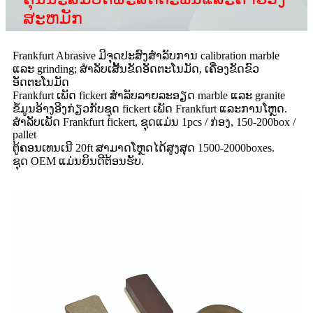
ສະ​ຫມັກ​
Frankfurt Abrasive ມີຈຸດປະສົງສໍາລັບການ calibration marble
ແລະ grinding; ສໍາລັບເສັ້ນຂັດອັດຕະໂນມັດ, ເຄື່ອງຂັດຂົວ
ອັດຕະໂນມັດ
Frankfurt ເພັດ fickert ສໍາລັບລາຍລະອຽດ marble ແລະ granite
ຂໍ້​ມູນ​ອ້າງ​ອີງ​ກ່ຽວ​ກັບ​ຊຸດ fickert ເພັດ Frankfurt ແລະ​ການ​ໂຫຼດ​.
ສໍາລັບເພັດ Frankfurt fickert, ຊຸດແມ່ນ 1pcs / ກ່ອງ, 150-200box /
pallet
ຕູ້ຄອນເທນເນີ 20ft ສາມາດໂຫຼດໄດ້ສູງສຸດ 1500-2000boxes.
ຊຸດ OEM ແມ່ນຍິນດີຕ້ອນຮັບ.